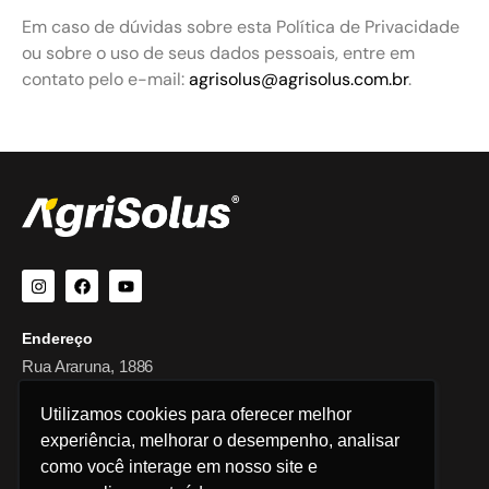
Em caso de dúvidas sobre esta Política de Privacidade
ou sobre o uso de seus dados pessoais, entre em
contato pelo e-mail:
agrisolus@agrisolus.com.br
.
Endereço
Rua Araruna, 1886
Campo Mourão - PR
Utilizamos cookies para oferecer melhor
Fale Conosco
experiência, melhorar o desempenho, analisar
como você interage em nosso site e
Telefone/WhatsApp