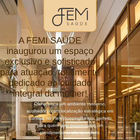
A FEMI SAÚDE
inaugurou um espaço
exclusivo e sofisticado
para atuação, totalmente
dedicado ao cuidado
integral da mulher!
Oferecemos um ambiente moderno,
acolhedor e com localização estratégica em
Curitiba, no ParkShoppingBarigüi, perfeito
para quem quer proporcionar um
atendimento de alta qualidade.